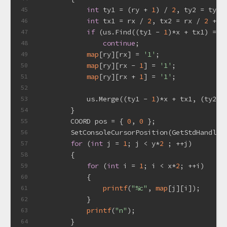
int
 ty1 = (ry + 
1
) / 
2
, ty2 = ty1;
45
int
 tx1 = rx / 
2
, tx2 = rx / 
2
 + 
1
46
if
 (us.Find((ty1 - 
1
)*x + tx1) == 
47
continue
;
48
map
[ry][rx] = 
'1'
;
49
map
[ry][rx - 
1
] = 
'1'
;
50
map
[ry][rx + 
1
] = 
'1'
;
51
52
            us.Merge((ty1 - 
1
)*x + tx1, (ty2 -
53
        }
54
        COORD pos = { 
0
, 
0
 };
55
        SetConsoleCursorPosition(GetStdHandle(
56
for
 (
int
 j = 
1
; j < y*
2
 ; ++j)
57
        {
58
for
 (
int
 i = 
1
; i < x*
2
; ++i)
59
            {
60
printf
(
"%c"
, 
map
[j][i]);
61
            }
62
printf
(
"n"
);
63
        }
64