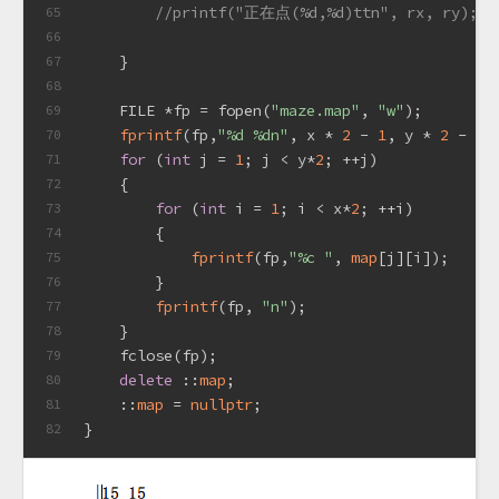
//printf("正在点(%d,%d)ttn", rx, ry);
65
66
    }
67
68
    FILE *fp = fopen(
"maze.map"
, 
"w"
);
69
fprintf
(fp,
"%d %dn"
, x * 
2
 - 
1
, y * 
2
 - 
1
)
70
for
 (
int
 j = 
1
; j < y*
2
; ++j)
71
    {
72
for
 (
int
 i = 
1
; i < x*
2
; ++i)
73
        {
74
fprintf
(fp,
"%c "
, 
map
[j][i]);
75
        }
76
fprintf
(fp, 
"n"
);
77
    }
78
    fclose(fp);
79
delete
 ::
map
;
80
    ::
map
 = 
nullptr
;
81
}
82