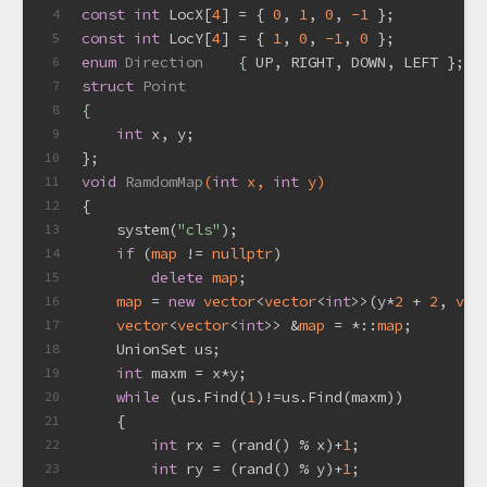
const
int
 LocX[
4
] = { 
0
, 
1
, 
0
, 
-1
 };
4
const
int
 LocY[
4
] = { 
1
, 
0
, 
-1
, 
0
 };
5
enum
Direction
    {
 UP, RIGHT, DOWN, LEFT };
6
struct
Point
7
{
8
int
 x, y;
9
};
10
void
RamdomMap
(
int
 x, 
int
 y)
11
{
12
    system(
"cls"
);
13
if
 (
map
 != 
nullptr
)
14
delete
map
;
15
map
 = 
new
vector
<
vector
<
int
>>(y*
2
 + 
2
, 
vec
16
vector
<
vector
<
int
>> &
map
 = *::
map
;
17
    UnionSet us;
18
int
 maxm = x*y;
19
while
 (us.Find(
1
)!=us.Find(maxm))
20
    {
21
int
 rx = (rand() % x)+
1
;
22
int
 ry = (rand() % y)+
1
;
23