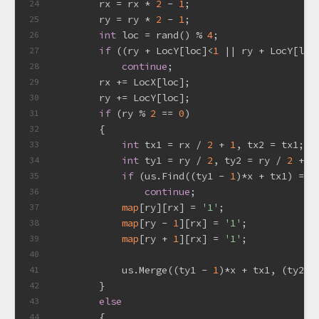
        rx = rx * 
2
 - 
1
;
24
        ry = ry * 
2
 - 
1
;
25
int
 loc = rand() % 
4
;
26
if
 ((ry + LocY[loc]<
1
 || ry + LocY[loc
27
continue
;
28
        rx += LocX[loc];
29
        ry += LocY[loc];
30
if
 (ry % 
2
 == 
0
)
31
        {
32
int
 tx1 = rx / 
2
 + 
1
, tx2 = tx1;
33
int
 ty1 = ry / 
2
, ty2 = ry / 
2
 + 
1
34
if
 (us.Find((ty1 - 
1
)*x + tx1) == 
35
continue
;
36
map
[ry][rx] = 
'1'
;
37
map
[ry - 
1
][rx] = 
'1'
;
38
map
[ry + 
1
][rx] = 
'1'
;
39
40
            us.Merge((ty1 - 
1
)*x + tx1, (ty2 -
41
        }
42
else
43
        {
44