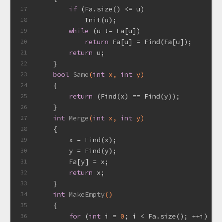
if
 (Fa.size() <= u)
17
            Init(u);
18
while
 (u != Fa[u])
19
return
 Fa[u] = Find(Fa[u]);
20
return
 u;
21
    }
22
bool
Same
(
int
 x, 
int
 y)
23
{
24
return
 (Find(x) == Find(y));
25
    }
26
int
Merge
(
int
 x, 
int
 y)
27
{
28
        x = Find(x);
29
        y = Find(y);
30
        Fa[y] = x;
31
return
 x;
32
    }
33
int
MakeEmpty
()
34
{
35
for
 (
int
 i = 
0
; i < Fa.size(); ++i)
36