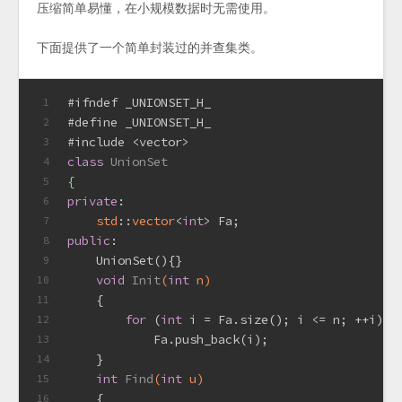
压缩简单易懂，在小规模数据时无需使用。
下面提供了一个简单封装过的并查集类。
#
ifndef
 _UNIONSET_H_
1
#
define
 _UNIONSET_H_
2
#
include
<vector>
3
class
UnionSet
4
{
5
private
:
6
std
::
vector
<
int
> Fa;
7
public
:
8
    UnionSet(){}
9
void
Init
(
int
 n)
10
{
11
for
 (
int
 i = Fa.size(); i <= n; ++i)
12
            Fa.push_back(i);
13
    }
14
int
Find
(
int
 u)
15
{
16