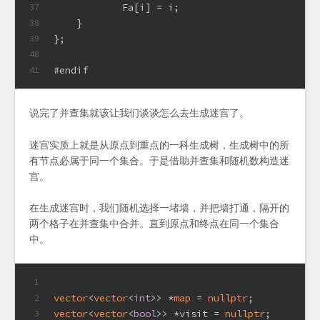
            Fa[i] = i;
37
    }
38
};
39
40
#
endif
41
说完了并查集就该让我们谈谈怎么去生成迷宫了。
迷宫实质上就是从原点到重点的一科生成树，生成树中的所
有节点必属于同一个集合。于是借助并查集和随机数构造迷
宫。
在生成迷宫时，我们随机选择一堵墙，并把墙打通，隔开的
两个格子在并查集中合并。直到原点和终点在同一个集合
中。
1
vector
<
vector
<
int
>> *
map
 = 
nullptr
;
2
vector
<
vector
<
bool
>> *visit = 
nullptr
;
3